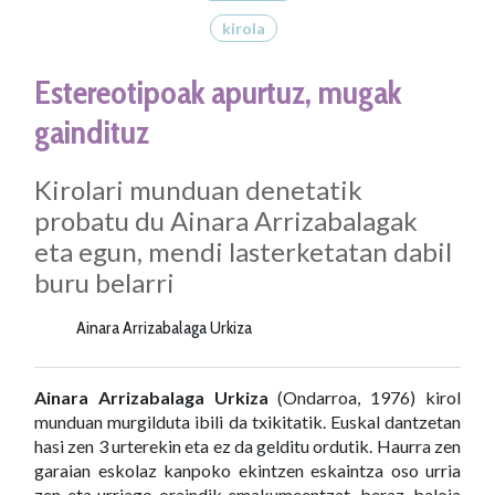
kirola
Estereotipoak apurtuz, mugak
gaindituz
Kirolari munduan denetatik
probatu du Ainara Arrizabalagak
eta egun, mendi lasterketatan dabil
buru belarri
Ainara Arrizabalaga Urkiza
Ainara Arrizabalaga Urkiza
(Ondarroa, 1976) kirol
munduan murgilduta ibili da txikitatik. Euskal dantzetan
hasi zen 3 urterekin eta ez da gelditu ordutik. Haurra zen
garaian eskolaz kanpoko ekintzen eskaintza oso urria
zen eta urriago oraindik emakumeentzat, beraz, baloia