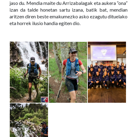
jaso du. Mendia maite du Arrizabalagak eta aukera “ona”
izan da talde honetan sartu izana, batik bat, mendian
aritzen diren beste emakumezko asko ezagutu dituelako
eta horrek ilusio handia egiten dio.