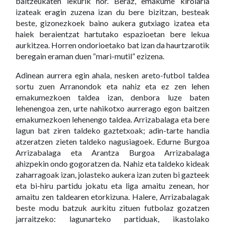
baitzeukaten lekurik hor. Beraz, emakume kirolaria
izateak eragin zuzena izan du bere bizitzan, besteak
beste, gizonezkoek baino aukera gutxiago izatea eta
haiek beraientzat hartutako espazioetan bere lekua
aurkitzea. Horren ondorioetako bat izan da haurtzarotik
beregain eraman duen “mari-mutil” ezizena.
Adinean aurrera egin ahala, nesken areto-futbol taldea
sortu zuen Arranondok eta nahiz eta ez zen lehen
emakumezkoen taldea izan, denbora luze baten
lehenengoa zen, urte nahikotxo aurrerago egon baitzen
emakumezkoen lehenengo taldea. Arrizabalaga eta bere
lagun bat ziren taldeko gaztetxoak; adin-tarte handia
atzeratzen zieten taldeko nagusiagoek. Edurne Burgoa
Arrizabalaga eta Arantza Burgoa Arrizabalaga
ahizpekin ondo gogoratzen da. Nahiz eta taldeko kideak
zaharragoak izan, jolasteko aukera izan zuten bi gazteek
eta bi-hiru partidu jokatu eta liga amaitu zenean, hor
amaitu zen taldearen etorkizuna. Halere, Arrizabalagak
beste modu batzuk aurkitu zituen futbolaz gozatzen
jarraitzeko: lagunarteko partiduak, ikastolako