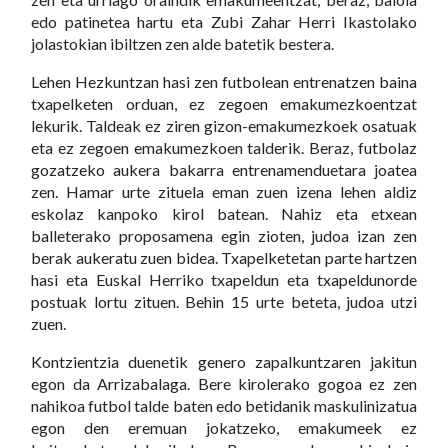
edo patinetea hartu eta Zubi Zahar Herri Ikastolako
jolastokian ibiltzen zen alde batetik bestera.
Lehen Hezkuntzan hasi zen futbolean entrenatzen baina
txapelketen orduan, ez zegoen emakumezkoentzat
lekurik. Taldeak ez ziren gizon-emakumezkoek osatuak
eta ez zegoen emakumezkoen talderik. Beraz, futbolaz
gozatzeko aukera bakarra entrenamenduetara joatea
zen. Hamar urte zituela eman zuen izena lehen aldiz
eskolaz kanpoko kirol batean. Nahiz eta etxean
balleterako proposamena egin zioten, judoa izan zen
berak aukeratu zuen bidea. Txapelketetan parte hartzen
hasi eta Euskal Herriko txapeldun eta txapeldunorde
postuak lortu zituen. Behin 15 urte beteta, judoa utzi
zuen.
Kontzientzia duenetik genero zapalkuntzaren jakitun
egon da Arrizabalaga. Bere kirolerako gogoa ez zen
nahikoa futbol talde baten edo betidanik maskulinizatua
egon den eremuan jokatzeko, emakumeek ez