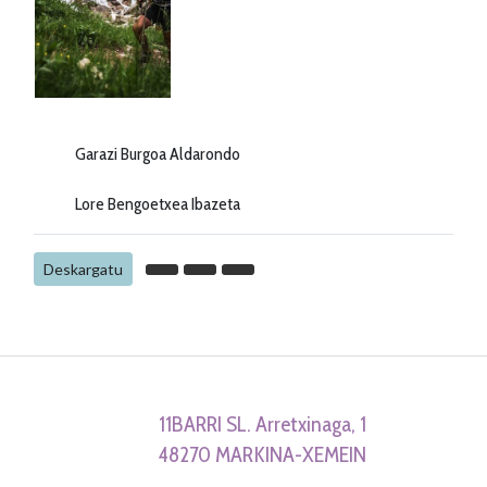
Garazi Burgoa Aldarondo
Lore Bengoetxea Ibazeta
Deskargatu
11BARRI SL. Arretxinaga, 1
48270 MARKINA-XEMEIN