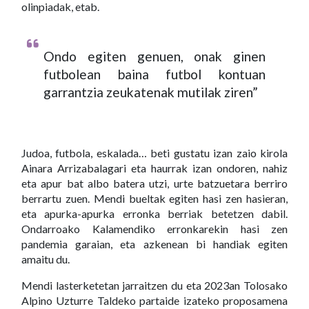
olinpiadak, etab.
Ondo egiten genuen, onak ginen
futbolean baina futbol kontuan
garrantzia zeukatenak mutilak ziren”
Judoa, futbola, eskalada… beti gustatu izan zaio kirola
Ainara Arrizabalagari eta haurrak izan ondoren, nahiz
eta apur bat albo batera utzi, urte batzuetara berriro
berrartu zuen. Mendi bueltak egiten hasi zen hasieran,
eta apurka-apurka erronka berriak betetzen dabil.
Ondarroako Kalamendiko erronkarekin hasi zen
pandemia garaian, eta azkenean bi handiak egiten
amaitu du.
Mendi lasterketetan jarraitzen du eta 2023an Tolosako
Alpino Uzturre Taldeko partaide izateko proposamena