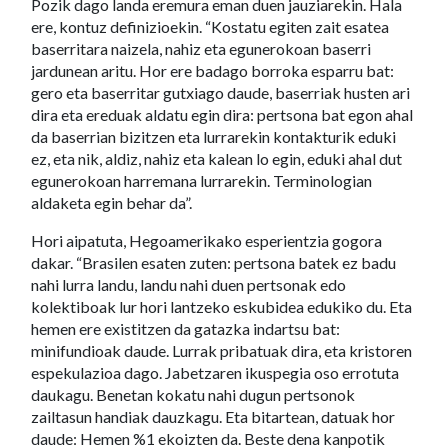
Pozik dago landa eremura eman duen jauziarekin. Hala
ere, kontuz definizioekin. “Kostatu egiten zait esatea
baserritara naizela, nahiz eta egunerokoan baserri
jardunean aritu. Hor ere badago borroka esparru bat:
gero eta baserritar gutxiago daude, baserriak husten ari
dira eta ereduak aldatu egin dira: pertsona bat egon ahal
da baserrian bizitzen eta lurrarekin kontakturik eduki
ez, eta nik, aldiz, nahiz eta kalean lo egin, eduki ahal dut
egunerokoan harremana lurrarekin. Terminologian
aldaketa egin behar da”.
Hori aipatuta, Hegoamerikako esperientzia gogora
dakar. “Brasilen esaten zuten: pertsona batek ez badu
nahi lurra landu, landu nahi duen pertsonak edo
kolektiboak lur hori lantzeko eskubidea edukiko du. Eta
hemen ere existitzen da gatazka indartsu bat:
minifundioak daude. Lurrak pribatuak dira, eta kristoren
espekulazioa dago. Jabetzaren ikuspegia oso errotuta
daukagu. Benetan kokatu nahi dugun pertsonok
zailtasun handiak dauzkagu. Eta bitartean, datuak hor
daude: Hemen %1 ekoizten da. Beste dena kanpotik