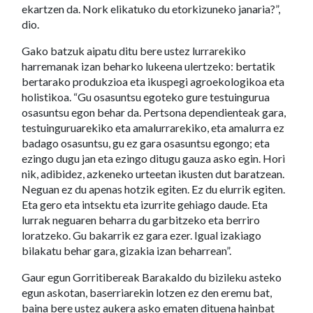
ekartzen da. Nork elikatuko du etorkizuneko janaria?”,
dio.
Gako batzuk aipatu ditu bere ustez lurrarekiko
harremanak izan beharko lukeena ulertzeko: bertatik
bertarako produkzioa eta ikuspegi agroekologikoa eta
holistikoa. “Gu osasuntsu egoteko gure testuingurua
osasuntsu egon behar da. Pertsona dependienteak gara,
testuinguruarekiko eta amalurrarekiko, eta amalurra ez
badago osasuntsu, gu ez gara osasuntsu egongo; eta
ezingo dugu jan eta ezingo ditugu gauza asko egin. Hori
nik, adibidez, azkeneko urteetan ikusten dut baratzean.
Neguan ez du apenas hotzik egiten. Ez du elurrik egiten.
Eta gero eta intsektu eta izurrite gehiago daude. Eta
lurrak neguaren beharra du garbitzeko eta berriro
loratzeko. Gu bakarrik ez gara ezer. Igual izakiago
bilakatu behar gara, gizakia izan beharrean”.
Gaur egun Gorritibereak Barakaldo du bizileku asteko
egun askotan, baserriarekin lotzen ez den eremu bat,
baina bere ustez aukera asko ematen dituena hainbat