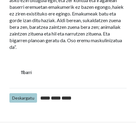
asko ezin ditugula egin, eta zer kontua eta iraganean
baserri eremuetan emakumerik ez bazen egongo, haiek
ez ziren existituko ere egingo. Emakumeak batu eta
gorde izan ditu haziak. Aldi berean, sukaldatzen zuena
bera zen, baratzea zaintzen zuena bera zen; animaliak
zaintzen zituena eta hil eta narrutzen zituena. Eta
bigarren planoan geratu da. Oso eremu maskulinizatua
da”.
11barri
Deskargatu