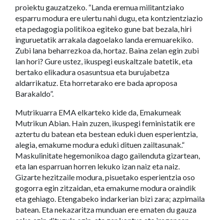
proiektu gauzatzeko. “Landa eremua militantziako
esparru modura ere ulertu nahi dugu, eta kontzientziazio
eta pedagogia politikoa egiteko gune bat bezala, hiri
inguruetatik arrakala dagoelako landa eremuarekiko.
Zubi lana beharrezkoa da, hortaz. Baina zelan egin zubi
lan hori? Gure ustez, ikuspegi euskaltzale batetik, eta
bertako elikadura osasuntsua eta burujabetza
aldarrikatuz. Eta horretarako ere bada aproposa
Barakaldo”.
Mutrikuarra EMA elkarteko kide da, Emakumeak
Mutrikun Abian. Hain zuzen, ikuspegi feministatik ere
aztertu du batean eta bestean eduki duen esperientzia,
alegia, emakume modura eduki dituen zailtasunak.“
Maskulinitate hegemonikoa dago gailenduta gizartean,
eta lan esparruan horren lekuko izan naiz eta naiz.
Gizarte hezitzaile modura, pisuetako esperientzia oso
gogorra egin zitzaidan, eta emakume modura oraindik
eta gehiago. Etengabeko indarkerian bizi zara; azpimaila
batean. Eta nekazaritza munduan ere ematen du gauza