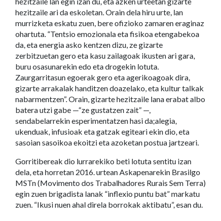
hezitzaile lan egin izan du, eta azken urteetan gizarte
hezitzaile ari da eskoletan. Orain dela hiru urte, lan
murrizketa eskatu zuen, bere ofizioko zamaren eraginaz
ohartuta. “Tentsio emozionala eta fisikoa etengabekoa
da, eta energia asko kentzen dizu, ze gizarte
zerbitzuetan gero eta kasu zailagoak ikusten ari gara,
buru osasunarekin edo eta drogekin lotuta.
Zaurgarritasun egoerak gero eta agerikoagoak dira,
gizarte arrakalak handitzen doazelako, eta kultur talkak
nabarmentzen”. Orain, gizarte hezitzaile lana erabat albo
batera utzi gabe —“ze gustatzen zait” —,
sendabelarrekin esperimentatzen hasi da;alegia,
ukenduak, infusioak eta gatzak egiteari ekin dio, eta
sasoian sasoikoa ekoitzi eta azoketan postua jartzeari.
Gorritibereak dio lurrarekiko beti lotuta sentitu izan
dela, eta horretan 2016. urtean Askapenarekin Brasilgo
MSTn (Movimento dos Trabalhadores Rurais Sem Terra)
egin zuen brigadista lanak “inflexio puntu bat” markatu
zuen. “Ikusi nuen ahal direla borrokak aktibatu”, esan du.