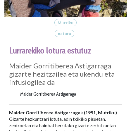
Mutriku
natura
Lurrarekiko lotura estutuz
Maider Gorritiberea Astigarraga
gizarte hezitzailea eta ukendu eta
infusiogilea da
Maider Gorritiberea Astigarraga
Maider Gorritiberea Astigarragak (1991, Mutriku)
Gizarte hezkuntzari lotuta, adin txikiko pisuetan,
zentroetan eta hainbat herritako gizarte zerbitzuetan