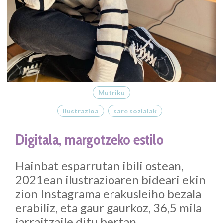
Mutriku
ilustrazioa
sare sozialak
Digitala, margotzeko estilo
Hainbat esparrutan ibili ostean,
2021ean ilustrazioaren bideari ekin
zion Instagrama erakusleiho bezala
erabiliz, eta gaur gaurkoz, 36,5 mila
jarraitzaile ditu bertan