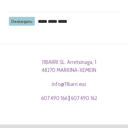
Deskargatu
11BARRI SL. Arretxinaga, 1
48270 MARKINA-XEMEIN
info@11barri.eus
607 490 166
|
607 490 162