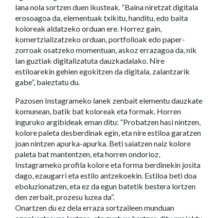
lana nola sortzen duen ikusteak. “Baina niretzat digitala
erosoagoa da, elementuak txikitu, handitu, edo baita
koloreak aldatzeko orduan ere. Horrez gain,
komertzializatzeko orduan, portfolioak edo paper-
zorroak osatzeko momentuan, askoz errazagoa da, nik
lan guztiak digitalizatuta dauzkadalako. Nire
estiloarekin gehien egokitzen da digitala, zalantzarik
gabe”, baieztatu du.
Pazosen Instagrameko lanek zenbait elementu dauzkate
komunean, batik bat koloreak eta formak. Horren
inguruko argibideak eman ditu: “Probatzen hasi nintzen,
kolore paleta desberdinak egin, eta nire estiloa garatzen
joan nintzen apurka-apurka. Beti saiatzen naiz kolore
paleta bat mantentzen, eta horren ondorioz,
Instagrameko profila kolore eta forma berdinekin josita
dago, ezaugarri eta estilo antzekoekin. Estiloa beti doa
eboluzionatzen, eta ez da egun batetik bestera lortzen
den zerbait, prozesu luzea da”.
Onartzen du ez dela erraza sortzaileen munduan