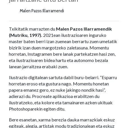
Malen Pazos Illarramendi
Txikitatik marrazten du
Malen Pazos Illarramendik
(Mutriku, 1997).
2021ean ilustrazioaren inguruko
master baten berri izan zuenean berrartu zuen umetatik
bizirik izan duen margotzeko zaletasuna. Momentu
horretan, Instagramen bere lanak partekatzen hasi zen,
eta ilustrazioaren bidea hartu eta autonomo bezala
lanean jarraitzea erabaki zuen.
Ilustrazio digitalean sartuta dabil buru-belarri. “Esparru
horretan eroso eta gustura nago. Momentu honetan
papera emanez gero, ez nuke jakingo nondik hasi”,
adierazi du. Procreate aplikazioa erabiltzen du
ilustratzeko, eta kolore eta tamainaren azken ukituak
Photoshoparekin egiten ditu.
Bere esanetan, xarma berezia dauka marrazkiak eskuz
egiteak, alegia, artistak modu tradizionalean eta eskuz