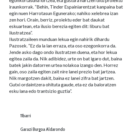
egonkortasuna lortzea, eta gustura hartzen ditu proiektu
iraunkorrak. “Behin, Tinder Espainiarentzat kanpaina bat
egin nuen Harrotasun Egunerako; nahiko xelebrea izan
zen hori. Orain, berriz, proiektu eder bat daukat
eskuartean, eta ilusio berezia egiten dit: liburu bat
ilustratzea”.
Ilustratzaileen munduan lekua egin nahirik dihardu
Pazosek. “Ez da la lan erraza, eta oso ezegonkorra da.
Jende asko dago ondo ilustratzen duena, eta hor lekua
egitea zaila da. Nik adibidez, urte on bat igaro dut, baina
batek jakin datorren urtea nolakoa izango den. Horrez
gain, oso zaila egiten zait nire lanei prezio bat jartzea.
Nik margotzen dakit, baina ez lanei zifra bat jartzen.
Gutxi ordaintzera ohituta gaude, eta ez da baloratzen
esku lana edo trantsizio guztia”.
11barri
Garazi Burgoa Aldarondo