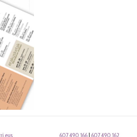
ri.eus
607 490 166
|
607 490 162