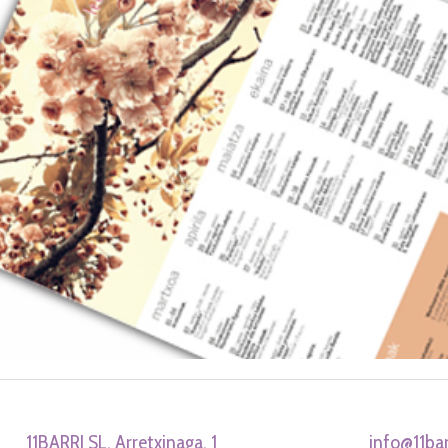
11BARRI SL. Arretxinaga, 1
info@11bar