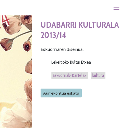
UDABARRI KULTURALA
2013/14
Eskuorriaren diseinua.
Lekeitioko Kultur Etxea
Eskuorriak-Kartelak
kultura
Aurrekontua eskatu