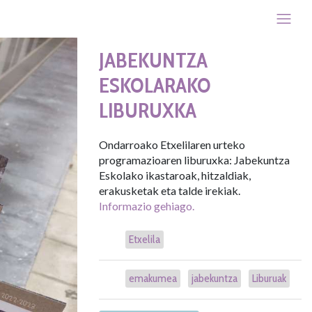
JABEKUNTZA
ESKOLARAKO
LIBURUXKA
Ondarroako Etxelilaren urteko
programazioaren liburuxka: Jabekuntza
Eskolako ikastaroak, hitzaldiak,
erakusketak eta talde irekiak.
Informazio gehiago.
Etxelila
emakumea
jabekuntza
Liburuak