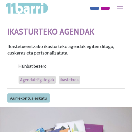
IKASTURTEKO AGENDAK
Ikastetxeentzako ikasturteko agendak egiten ditugu,
euskaraz eta pertsonalizatuta.
Hainbat bezero
Agendak-Egutegiak
ikastetxea
Aurrekontua eskatu