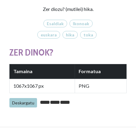
Zer diozu? (mutilei) hika.
Esaldiak
Ikonoak
euskara
hika
toka
ZER DINOK?
Tamaina
Formatua
1067x1067 px
PNG
Deskargatu