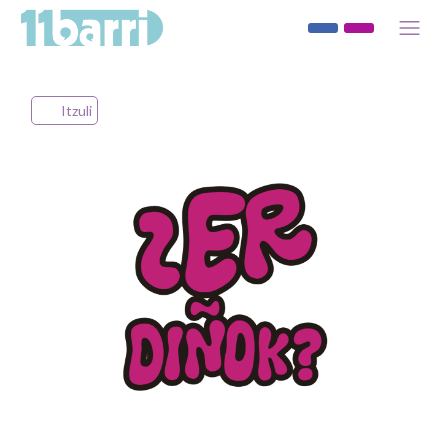
Itzuli