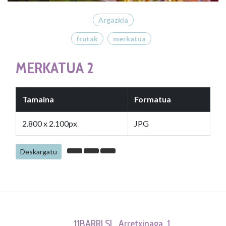
Argazkia
frutak
merkatua
MERKATUA 2
Tamaina
Formatua
2.800 x 2.100px
JPG
Deskargatu
11BARRI SL. Arretxinaga, 1