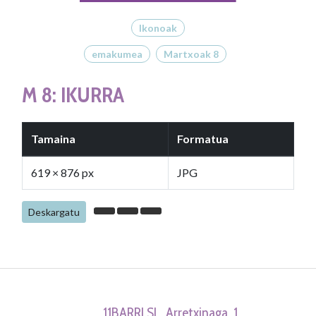
Ikonoak
emakumea
Martxoak 8
M 8: IKURRA
Tamaina
Formatua
619 × 876 px
JPG
Deskargatu
11BARRI SL. Arretxinaga, 1