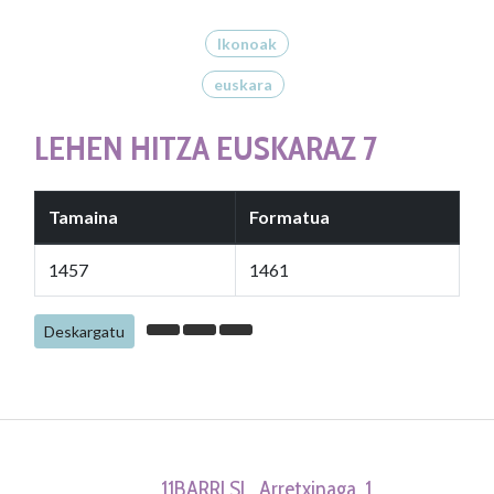
Ikonoak
euskara
LEHEN HITZA EUSKARAZ 7
Tamaina
Formatua
1457
1461
Deskargatu
11BARRI SL. Arretxinaga, 1