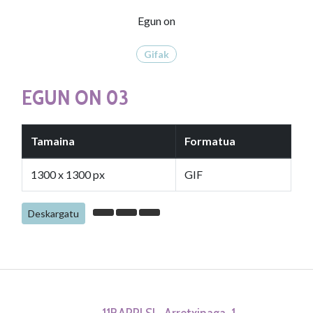
Egun on
Gifak
EGUN ON 03
Tamaina
Formatua
1300 x 1300 px
GIF
Deskargatu
11BARRI SL. Arretxinaga, 1