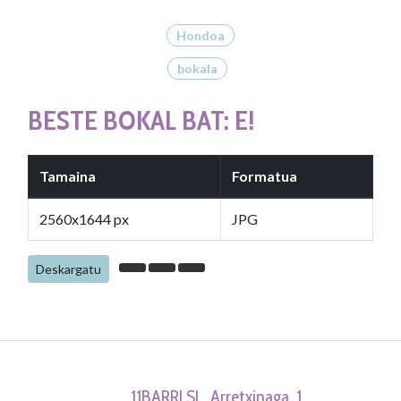
Hondoa
bokala
BESTE BOKAL BAT: E!
Tamaina
Formatua
2560x1644 px
JPG
Deskargatu
11BARRI SL. Arretxinaga, 1