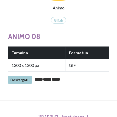
Animo
Gifak
ANIMO 08
Tamaina
Formatua
1300 x 1300 px
GIF
Deskargatu
11BARRI SL. Arretxinaga, 1